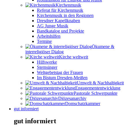
Kirchenmusik
Referat für Kirchenmusik
Kirchenmusik in den Regionen
Dresdner Kapellknaben
AG Junge Musik
Bandkatalog und Projekte
Arbeitshilfen
Termine
Ökumene &
interreligiöser Dialog
Kirche weltweit
Hilfswerke
Sternsinger
Weltgebetstag der Frauen
Im Bistum Dresden-Meißen
Umwelt & Nachhaltigkeit
Engagemententwicklung
Pastorale Schwerpunkte
Diözesanarchiv
Domschatzkammer
gut informiert
gut informiert