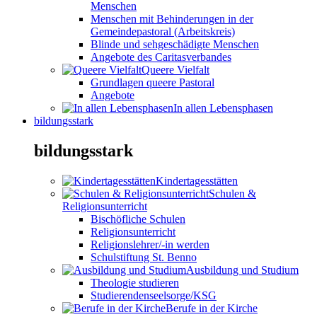
Menschen
Menschen mit Behinderungen in der
Gemeindepastoral (Arbeitskreis)
Blinde und sehgeschädigte Menschen
Angebote des Caritasverbandes
Queere Vielfalt
Grundlagen queere Pastoral
Angebote
In allen Lebensphasen
bildungsstark
bildungsstark
Kindertagesstätten
Schulen &
Religionsunterricht
Bischöfliche Schulen
Religionsunterricht
Religionslehrer/-in werden
Schulstiftung St. Benno
Ausbildung und Studium
Theologie studieren
Studierendenseelsorge/KSG
Berufe in der Kirche