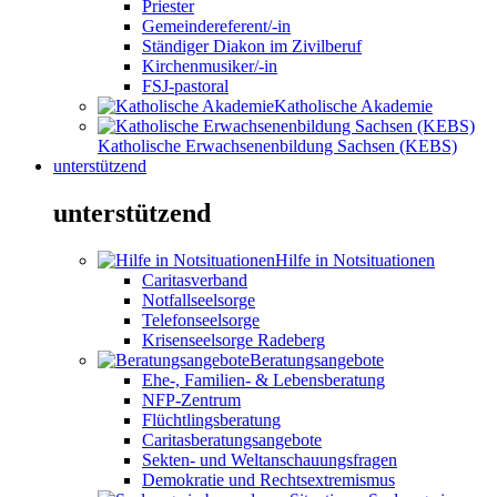
Priester
Gemeindereferent/-in
Ständiger Diakon im Zivilberuf
Kirchenmusiker/-in
FSJ-pastoral
Katholische Akademie
Katholische Erwachsenenbildung Sachsen (KEBS)
unterstützend
unterstützend
Hilfe in Notsituationen
Caritasverband
Notfallseelsorge
Telefonseelsorge
Krisenseelsorge Radeberg
Beratungsangebote
Ehe-, Familien- & Lebensberatung
NFP-Zentrum
Flüchtlingsberatung
Caritasberatungsangebote
Sekten- und Weltanschauungsfragen
Demokratie und Rechtsextremismus