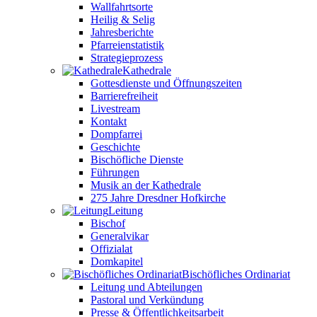
Wallfahrtsorte
Heilig & Selig
Jahresberichte
Pfarreienstatistik
Strategieprozess
Kathedrale
Gottesdienste und Öffnungszeiten
Barrierefreiheit
Livestream
Kontakt
Dompfarrei
Geschichte
Bischöfliche Dienste
Führungen
Musik an der Kathedrale
275 Jahre Dresdner Hofkirche
Leitung
Bischof
Generalvikar
Offizialat
Domkapitel
Bischöfliches Ordinariat
Leitung und Abteilungen
Pastoral und Verkündung
Presse & Öffentlichkeitsarbeit