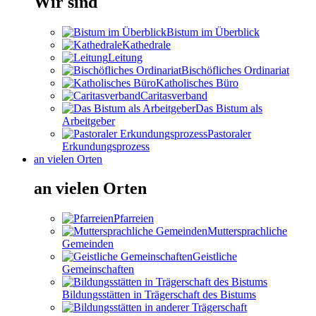
Wir sind
Bistum im Überblick
Kathedrale
Leitung
Bischöfliches Ordinariat
Katholisches Büro
Caritasverband
Das Bistum als
Arbeitgeber
Pastoraler
Erkundungsprozess
an vielen Orten
an vielen Orten
Pfarreien
Muttersprachliche
Gemeinden
Geistliche
Gemeinschaften
Bildungsstätten in Trägerschaft des Bistums