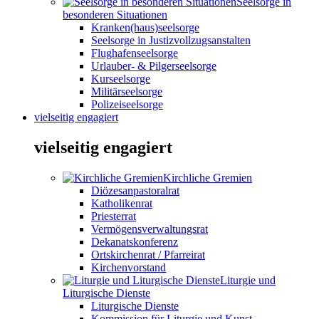
Seelsorge in
besonderen Situationen
Kranken(haus)seelsorge
Seelsorge in Justizvollzugsanstalten
Flughafenseelsorge
Urlauber- & Pilgerseelsorge
Kurseelsorge
Militärseelsorge
Polizeiseelsorge
vielseitig engagiert
vielseitig engagiert
Kirchliche Gremien
Diözesanpastoralrat
Katholikenrat
Priesterrat
Vermögensverwaltungsrat
Dekanatskonferenz
Ortskirchenrat / Pfarreirat
Kirchenvorstand
Liturgie und
Liturgische Dienste
Liturgische Dienste
Kommission für Liturgie und Kunst