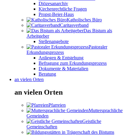
Diözesanarchiv
Kirchenrechtliche Fragen
Propst-Beier-Haus
Katholisches Büro
Caritasverband
Das Bistum als
Arbeitgeber
Stellenangebote
Pastoraler
Erkundungsprozess
Anliegen & Entstehung
Befragung zum Erkundungsprozess
Dokumente & Materialien
Beratung
an vielen Orten
an vielen Orten
Pfarreien
Muttersprachliche
Gemeinden
Geistliche
Gemeinschaften