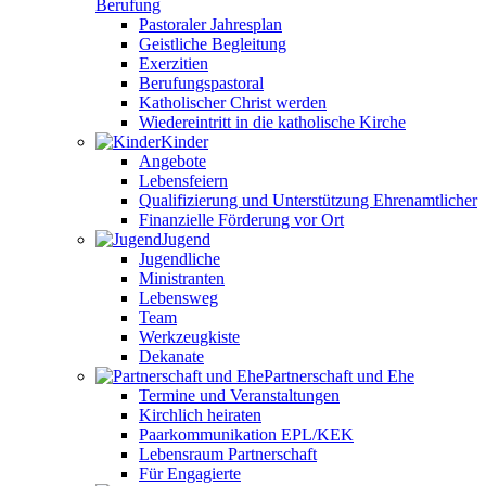
Berufung
Pastoraler Jahresplan
Geistliche Begleitung
Exerzitien
Berufungspastoral
Katholischer Christ werden
Wiedereintritt in die katholische Kirche
Kinder
Angebote
Lebensfeiern
Qualifizierung und Unterstützung Ehrenamtlicher
Finanzielle Förderung vor Ort
Jugend
Jugendliche
Ministranten
Lebensweg
Team
Werkzeugkiste
Dekanate
Partnerschaft und Ehe
Termine und Veranstaltungen
Kirchlich heiraten
Paarkommunikation EPL/KEK
Lebensraum Partnerschaft
Für Engagierte