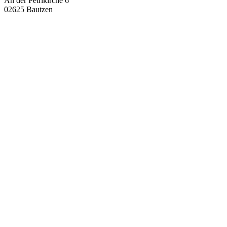
An der Petrikirche 6
02625 Bautzen