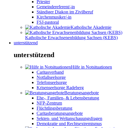
Priester
Gemeindereferent/-in
Ständiger Diakon im Zivilberuf
Kirchenmusiker/-in
FSJ-pastoral
Katholische Akademie
Katholische Erwachsenenbildung Sachsen (KEBS)
unterstützend
unterstützend
Hilfe in Notsituationen
Caritasverband
Notfallseelsorge
Telefonseelsorge
Krisenseelsorge Radeberg
Beratungsangebote
Ehe-, Familien- & Lebensberatung
NFP-Zentrum
Flüchtlingsberatung
Caritasberatungsangebote
Sekten- und Weltanschauungsfragen
Demokratie und Rechtsextremismus