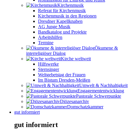
Kirchenmusik
Referat für Kirchenmusik
Kirchenmusik in den Regionen
Dresdner Kapellknaben
AG Junge Musik
Bandkatalog und Projekte
Arbeitshilfen
Termine
Ökumene &
interreligiöser Dialog
Kirche weltweit
Hilfswerke
Sternsinger
Weltgebetstag der Frauen
Im Bistum Dresden-Meißen
Umwelt & Nachhaltigkeit
Engagemententwicklung
Pastorale Schwerpunkte
Diözesanarchiv
Domschatzkammer
gut informiert
gut informiert