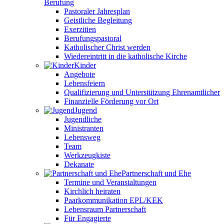
Berufung
Pastoraler Jahresplan
Geistliche Begleitung
Exerzitien
Berufungspastoral
Katholischer Christ werden
Wiedereintritt in die katholische Kirche
Kinder
Angebote
Lebensfeiern
Qualifizierung und Unterstützung Ehrenamtlicher
Finanzielle Förderung vor Ort
Jugend
Jugendliche
Ministranten
Lebensweg
Team
Werkzeugkiste
Dekanate
Partnerschaft und Ehe
Termine und Veranstaltungen
Kirchlich heiraten
Paarkommunikation EPL/KEK
Lebensraum Partnerschaft
Für Engagierte