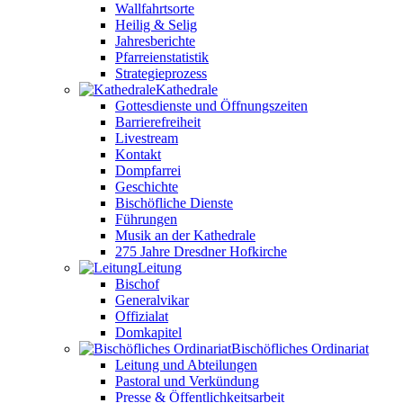
Wallfahrtsorte
Heilig & Selig
Jahresberichte
Pfarreienstatistik
Strategieprozess
Kathedrale
Gottesdienste und Öffnungszeiten
Barrierefreiheit
Livestream
Kontakt
Dompfarrei
Geschichte
Bischöfliche Dienste
Führungen
Musik an der Kathedrale
275 Jahre Dresdner Hofkirche
Leitung
Bischof
Generalvikar
Offizialat
Domkapitel
Bischöfliches Ordinariat
Leitung und Abteilungen
Pastoral und Verkündung
Presse & Öffentlichkeitsarbeit