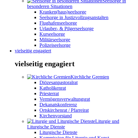
Seelsorge in
besonderen Situationen
Kranken(haus)seelsorge
Seelsorge in Justizvollzugsanstalten
Flughafenseelsorge
Urlauber- & Pilgerseelsorge
Kurseelsorge
Militärseelsorge
Polizeiseelsorge
vielseitig engagiert
vielseitig engagiert
Kirchliche Gremien
Diözesanpastoralrat
Katholikenrat
Priesterrat
Vermögensverwaltungsrat
Dekanatskonferenz
Ortskirchenrat / Pfarreirat
Kirchenvorstand
Liturgie und
Liturgische Dienste
Liturgische Dienste
Kommission für Liturgie und Kunst