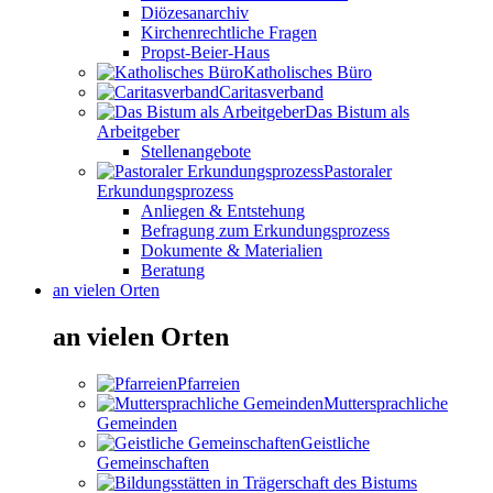
Diözesanarchiv
Kirchenrechtliche Fragen
Propst-Beier-Haus
Katholisches Büro
Caritasverband
Das Bistum als
Arbeitgeber
Stellenangebote
Pastoraler
Erkundungsprozess
Anliegen & Entstehung
Befragung zum Erkundungsprozess
Dokumente & Materialien
Beratung
an vielen Orten
an vielen Orten
Pfarreien
Muttersprachliche
Gemeinden
Geistliche
Gemeinschaften