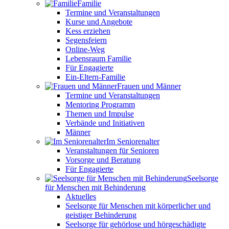
Familie
Termine und Veranstaltungen
Kurse und Angebote
Kess erziehen
Segensfeiern
Online-Weg
Lebensraum Familie
Für Engagierte
Ein-Eltern-Familie
Frauen und Männer
Termine und Veranstaltungen
Mentoring Programm
Themen und Impulse
Verbände und Initiativen
Männer
Im Seniorenalter
Veranstaltungen für Senioren
Vorsorge und Beratung
Für Engagierte
Seelsorge
für Menschen mit Behinderung
Aktuelles
Seelsorge für Menschen mit körperlicher und
geistiger Behinderung
Seelsorge für gehörlose und hörgeschädigte