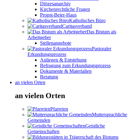
Diözesanarchiv
Kirchenrechtliche Fragen
Propst-Beier-Haus
Katholisches Büro
Caritasverband
Das Bistum als
Arbeitgeber
Stellenangebote
Pastoraler
Erkundungsprozess
Anliegen & Entstehung
Befragung zum Erkundungsprozess
Dokumente & Materialien
Beratung
an vielen Orten
an vielen Orten
Pfarreien
Muttersprachliche
Gemeinden
Geistliche
Gemeinschaften