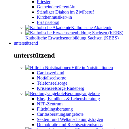
Priester
Gemeindereferent/-in
Ständiger Diakon im Zivilberuf
Kirchenmusiker/-in
FSJ-pastoral
Katholische Akademie
Katholische Erwachsenenbildung Sachsen (KEBS)
unterstützend
unterstützend
Hilfe in Notsituationen
Caritasverband
Notfallseelsorge
Telefonseelsorge
Krisenseelsorge Radeberg
Beratungsangebote
Ehe-, Familien- & Lebensberatung
NFP-Zentrum
Flüchtlingsberatung
Caritasberatungsangebote
Sekten- und Weltanschauungsfragen
Demokratie und Rechtsextremismus