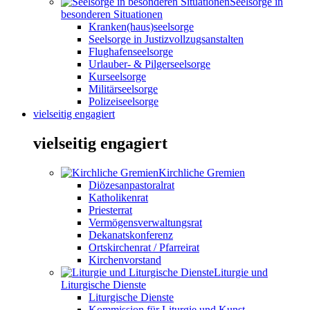
Seelsorge in
besonderen Situationen
Kranken(haus)seelsorge
Seelsorge in Justizvollzugsanstalten
Flughafenseelsorge
Urlauber- & Pilgerseelsorge
Kurseelsorge
Militärseelsorge
Polizeiseelsorge
vielseitig engagiert
vielseitig engagiert
Kirchliche Gremien
Diözesanpastoralrat
Katholikenrat
Priesterrat
Vermögensverwaltungsrat
Dekanatskonferenz
Ortskirchenrat / Pfarreirat
Kirchenvorstand
Liturgie und
Liturgische Dienste
Liturgische Dienste
Kommission für Liturgie und Kunst