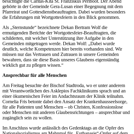
besichtigte die Caritas-Kita St. Franziskus Perlboot. Der Abend
gehörte in der Gemeinde Gera-Lusan einer Begegnung mit dem
Pfarreirat und Gottesdienstbeauftragten. Dabei wurden besonders
die Erfahrungen mit Wortgottesfeiern in den Blick genommen.
Als „Sternstunde“ bezeichnete Dekan Bertram Wolf die
ermutigenden Berichte der Wortgottesfeier-Beauftragten, die
schilderten, mit welcher Unterstützung ihre Aufgabe in den
Gemeinden mitgetragen werde. Dekan Wolf: „Dabei wurde
deutlich, welche Kompetenzen hier bereits vorhanden sind. Wir
müssen nur das Vertrauen und Zutrauen in unsere Gemeinden
bewahren, dass sie diese Basis unseres Glaubens eigenständig
wirklich gut zu pflegen wissen.“
Ansprechbar für alle Menschen
Am Freitag besuchte der Bischof Stadtroda, wo er unter anderem
mit Verantwortlichen des Asklepios Fachklinikums sprach und an
einer ökumenischen Feier im Andachtsraum der Klinik teilnahm.
Cornelia Fris betonte dabei den Ansatz der Krankenhausseelsorge,
für alle Patienten und Menschen – ob Christen, Konfessionslose
oder Menschen mit anderen Glaubensrichtungen – ansprechbar und
zugänglich sein zu wollen.
Im Anschluss wurde anlässlich des Gedenktags an die Opfer des
Nationalsozialismus am Mahnmal für „Euthanasie“-Opfer auf dem