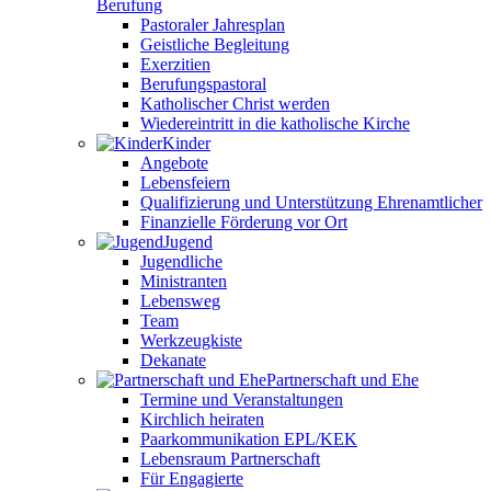
Berufung
Pastoraler Jahresplan
Geistliche Begleitung
Exerzitien
Berufungspastoral
Katholischer Christ werden
Wiedereintritt in die katholische Kirche
Kinder
Angebote
Lebensfeiern
Qualifizierung und Unterstützung Ehrenamtlicher
Finanzielle Förderung vor Ort
Jugend
Jugendliche
Ministranten
Lebensweg
Team
Werkzeugkiste
Dekanate
Partnerschaft und Ehe
Termine und Veranstaltungen
Kirchlich heiraten
Paarkommunikation EPL/KEK
Lebensraum Partnerschaft
Für Engagierte