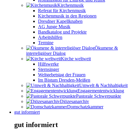
Kirchenmusik
Referat für Kirchenmusik
Kirchenmusik in den Regionen
Dresdner Kapellknaben
AG Junge Musik
Bandkatalog und Projekte
Arbeitshilfen
Termine
Ökumene &
interreligiöser Dialog
Kirche weltweit
Hilfswerke
Sternsinger
Weltgebetstag der Frauen
Im Bistum Dresden-Meißen
Umwelt & Nachhaltigkeit
Engagemententwicklung
Pastorale Schwerpunkte
Diözesanarchiv
Domschatzkammer
gut informiert
gut informiert