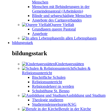
Menschen
Menschen mit Behinderungen in der
Gemeindepastoral (Arbeitskreis)
Blinde und sehgeschädigte Menschen
Angebote des Caritasverbandes
Queere Vielfalt
Grundlagen queere Pastoral
Angebote
In allen Lebensphasen
bildungsstark
bildungsstark
Kindertagesstätten
Schulen &
Religionsunterricht
Bischöfliche Schulen
Religionsunterricht
Religionslehrer/-in werden
Schulstiftung St. Benno
Ausbildung und Studium
Theologie studieren
Studierendenseelsorge/KSG
Berufe in der Kirche