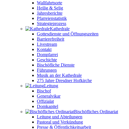
Wallfahrtsorte
Heilig & Selig
Jahresberichte
Pfarreienstatistik
Strategieprozess
Kathedrale
Gottesdienste und Öffnungszeiten
Barrierefreiheit
Livestream
Kontakt
Dompfarrei
Geschichte
Bischöfliche Dienste
Führungen
Musik an der Kathedrale
275 Jahre Dresdner Hofkirche
Leitung
Bischof
Generalvikar
Offizialat
Domkapitel
Bischöfliches Ordinariat
Leitung und Abteilungen
Pastoral und Verkündung
Presse & Öffentlichkeitsarbeit