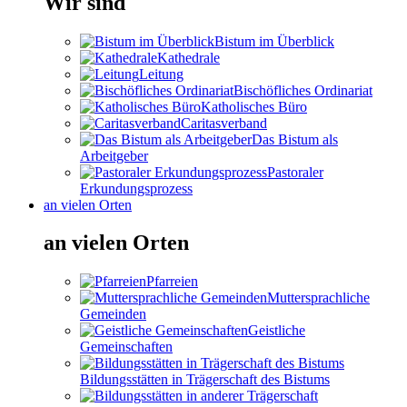
Wir sind
Bistum im Überblick
Kathedrale
Leitung
Bischöfliches Ordinariat
Katholisches Büro
Caritasverband
Das Bistum als
Arbeitgeber
Pastoraler
Erkundungsprozess
an vielen Orten
an vielen Orten
Pfarreien
Muttersprachliche
Gemeinden
Geistliche
Gemeinschaften
Bildungsstätten in Trägerschaft des Bistums