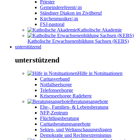
Priester
Gemeindereferent/-in
Ständiger Diakon im Zivilberuf
Kirchenmusiker/-in
FSJ-pastoral
Katholische Akademie
Katholische Erwachsenenbildung Sachsen (KEBS)
unterstützend
unterstützend
Hilfe in Notsituationen
Caritasverband
Notfallseelsorge
Telefonseelsorge
Krisenseelsorge Radeberg
Beratungsangebote
Ehe-, Familien- & Lebensberatung
NFP-Zentrum
Flüchtlingsberatung
Caritasberatungsangebote
Sekten- und Weltanschauungsfragen
Demokratie und Rechtsextremismus