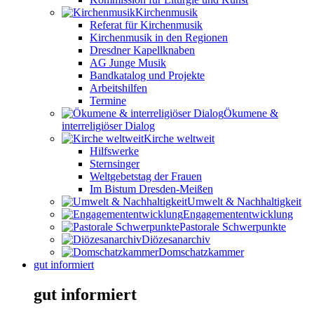
Kirchenmusik
Referat für Kirchenmusik
Kirchenmusik in den Regionen
Dresdner Kapellknaben
AG Junge Musik
Bandkatalog und Projekte
Arbeitshilfen
Termine
Ökumene &
interreligiöser Dialog
Kirche weltweit
Hilfswerke
Sternsinger
Weltgebetstag der Frauen
Im Bistum Dresden-Meißen
Umwelt & Nachhaltigkeit
Engagemententwicklung
Pastorale Schwerpunkte
Diözesanarchiv
Domschatzkammer
gut informiert
gut informiert