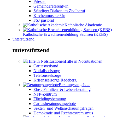
Priester
Gemeindereferent/-in
Ständiger Diakon im Zivilberuf
Kirchenmusiker/-in
FSJ-pastoral
Katholische Akademie
Katholische Erwachsenenbildung Sachsen (KEBS)
unterstützend
unterstützend
Hilfe in Notsituationen
Caritasverband
Notfallseelsorge
Telefonseelsorge
Krisenseelsorge Radeberg
Beratungsangebote
Ehe-, Familien- & Lebensberatung
NFP-Zentrum
Flüchtlingsberatung
Caritasberatungsangebote
Sekten- und Weltanschauungsfragen
Demokratie und Rechtsextremismus