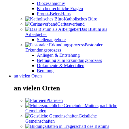
Diözesanarchiv
Kirchenrechtliche Fragen
Propst-Beier-Haus
Katholisches Büro
Caritasverband
Das Bistum als
Arbeitgeber
Stellenangebote
Pastoraler
Erkundungsprozess
Anliegen & Entstehung
Befragung zum Erkundungsprozess
Dokumente & Materialien
Beratung
an vielen Orten
an vielen Orten
Pfarreien
Muttersprachliche
Gemeinden
Geistliche
Gemeinschaften