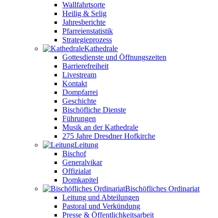
Wallfahrtsorte
Heilig & Selig
Jahresberichte
Pfarreienstatistik
Strategieprozess
Kathedrale
Gottesdienste und Öffnungszeiten
Barrierefreiheit
Livestream
Kontakt
Dompfarrei
Geschichte
Bischöfliche Dienste
Führungen
Musik an der Kathedrale
275 Jahre Dresdner Hofkirche
Leitung
Bischof
Generalvikar
Offizialat
Domkapitel
Bischöfliches Ordinariat
Leitung und Abteilungen
Pastoral und Verkündung
Presse & Öffentlichkeitsarbeit