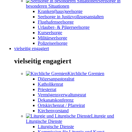
Seelsorge in
besonderen Situationen
Kranken(haus)seelsorge
Seelsorge in Justizvollzugsanstalten
Flughafenseelsorge
Urlauber- & Pilgerseelsorge
Kurseelsorge
Militärseelsorge
Polizeiseelsorge
vielseitig engagiert
vielseitig engagiert
Kirchliche Gremien
Diözesanpastoralrat
Katholikenrat
Priesterrat
Vermögensverwaltungsrat
Dekanatskonferenz
Ortskirchenrat / Pfarreirat
Kirchenvorstand
Liturgie und
Liturgische Dienste
Liturgische Dienste
Kommission für Liturgie und Kunst