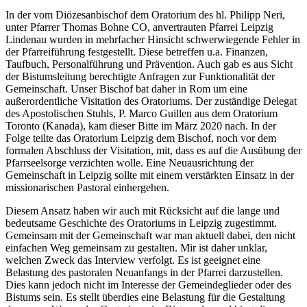
In der vom Diözesanbischof dem Oratorium des hl. Philipp Neri,
unter Pfarrer Thomas Bohne CO, anvertrauten Pfarrei Leipzig
Lindenau wurden in mehrfacher Hinsicht schwerwiegende Fehler in
der Pfarreiführung festgestellt. Diese betreffen u.a. Finanzen,
Taufbuch, Personalführung und Prävention. Auch gab es aus Sicht
der Bistumsleitung berechtigte Anfragen zur Funktionalität der
Gemeinschaft. Unser Bischof bat daher in Rom um eine
außerordentliche Visitation des Oratoriums. Der zuständige Delegat
des Apostolischen Stuhls, P. Marco Guillen aus dem Oratorium
Toronto (Kanada), kam dieser Bitte im März 2020 nach. In der
Folge teilte das Oratorium Leipzig dem Bischof, noch vor dem
formalen Abschluss der Visitation, mit, dass es auf die Ausübung der
Pfarrseelsorge verzichten wolle. Eine Neuausrichtung der
Gemeinschaft in Leipzig sollte mit einem verstärkten Einsatz in der
missionarischen Pastoral einhergehen.
Diesem Ansatz haben wir auch mit Rücksicht auf die lange und
bedeutsame Geschichte des Oratoriums in Leipzig zugestimmt.
Gemeinsam mit der Gemeinschaft war man aktuell dabei, den nicht
einfachen Weg gemeinsam zu gestalten. Mir ist daher unklar,
welchen Zweck das Interview verfolgt. Es ist geeignet eine
Belastung des pastoralen Neuanfangs in der Pfarrei darzustellen.
Dies kann jedoch nicht im Interesse der Gemeindeglieder oder des
Bistums sein. Es stellt überdies eine Belastung für die Gestaltung