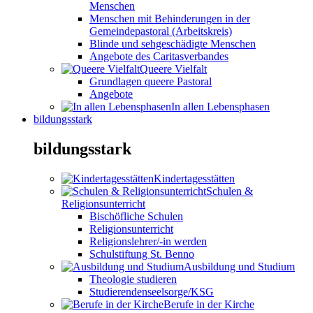
Menschen
Menschen mit Behinderungen in der
Gemeindepastoral (Arbeitskreis)
Blinde und sehgeschädigte Menschen
Angebote des Caritasverbandes
Queere Vielfalt
Grundlagen queere Pastoral
Angebote
In allen Lebensphasen
bildungsstark
bildungsstark
Kindertagesstätten
Schulen &
Religionsunterricht
Bischöfliche Schulen
Religionsunterricht
Religionslehrer/-in werden
Schulstiftung St. Benno
Ausbildung und Studium
Theologie studieren
Studierendenseelsorge/KSG
Berufe in der Kirche