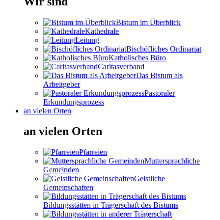
Wir sind
Bistum im Überblick
Kathedrale
Leitung
Bischöfliches Ordinariat
Katholisches Büro
Caritasverband
Das Bistum als
Arbeitgeber
Pastoraler
Erkundungsprozess
an vielen Orten
an vielen Orten
Pfarreien
Muttersprachliche
Gemeinden
Geistliche
Gemeinschaften
Bildungsstätten in Trägerschaft des Bistums