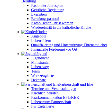
Berufung
Pastoraler Jahresplan
Geistliche Begleitung
Exerzitien
Berufungspastoral
Katholischer Christ werden
Wiedereintritt in die katholische Kirche
Kinder
Angebote
Lebensfeiern
Qualifizierung und Unterstützung Ehrenamtlicher
Finanzielle Förderung vor Ort
Jugend
Jugendliche
Ministranten
Lebensweg
Team
Werkzeugkiste
Dekanate
Partnerschaft und Ehe
Termine und Veranstaltungen
Kirchlich heiraten
Paarkommunikation EPL/KEK
Lebensraum Partnerschaft
Für Engagierte