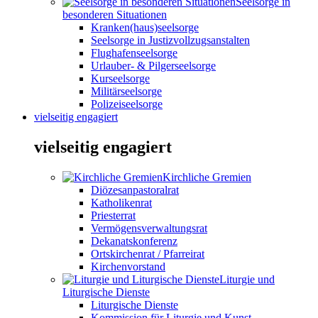
Seelsorge in
besonderen Situationen
Kranken(haus)seelsorge
Seelsorge in Justizvollzugsanstalten
Flughafenseelsorge
Urlauber- & Pilgerseelsorge
Kurseelsorge
Militärseelsorge
Polizeiseelsorge
vielseitig engagiert
vielseitig engagiert
Kirchliche Gremien
Diözesanpastoralrat
Katholikenrat
Priesterrat
Vermögensverwaltungsrat
Dekanatskonferenz
Ortskirchenrat / Pfarreirat
Kirchenvorstand
Liturgie und
Liturgische Dienste
Liturgische Dienste
Kommission für Liturgie und Kunst