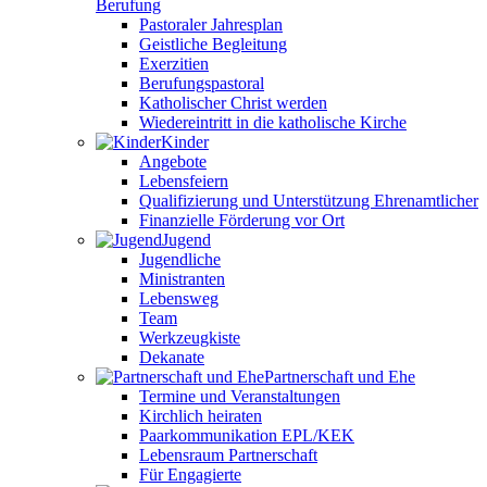
Berufung
Pastoraler Jahresplan
Geistliche Begleitung
Exerzitien
Berufungspastoral
Katholischer Christ werden
Wiedereintritt in die katholische Kirche
Kinder
Angebote
Lebensfeiern
Qualifizierung und Unterstützung Ehrenamtlicher
Finanzielle Förderung vor Ort
Jugend
Jugendliche
Ministranten
Lebensweg
Team
Werkzeugkiste
Dekanate
Partnerschaft und Ehe
Termine und Veranstaltungen
Kirchlich heiraten
Paarkommunikation EPL/KEK
Lebensraum Partnerschaft
Für Engagierte