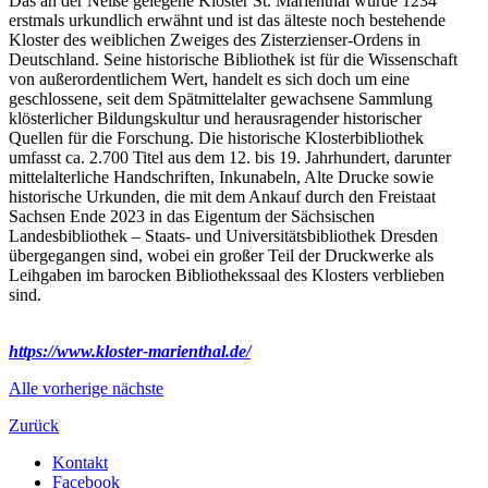
Das an der Neiße gelegene Kloster St. Marienthal wurde 1234
erstmals urkundlich erwähnt und ist das älteste noch bestehende
Kloster des weiblichen Zweiges des Zisterzienser-Ordens in
Deutschland. Seine historische Bibliothek ist für die Wissenschaft
von außerordentlichem Wert, handelt es sich doch um eine
geschlossene, seit dem Spätmittelalter gewachsene Sammlung
klösterlicher Bildungskultur und herausragender historischer
Quellen für die Forschung. Die historische Klosterbibliothek
umfasst ca. 2.700 Titel aus dem 12. bis 19. Jahrhundert, darunter
mittelalterliche Handschriften, Inkunabeln, Alte Drucke sowie
historische Urkunden, die mit dem Ankauf durch den Freistaat
Sachsen Ende 2023 in das Eigentum der Sächsischen
Landesbibliothek – Staats- und Universitätsbibliothek Dresden
übergegangen sind, wobei ein großer Teil der Druckwerke als
Leihgaben im barocken Bibliothekssaal des Klosters verblieben
sind.
https://www.kloster-marienthal.de/
Alle
vorherige
nächste
Zurück
Kontakt
Facebook