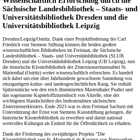
Wissenschaftlich Erforschung durch die
Sächsische Landesbibliothek – Staats- und
Universitätsbibliothek Dresden und die
Universitätsbibliothek Leipzig
Dresden/Leipzig/Ostritz. Dank einer Projektförderung der Carl
Friedrich von Siemens Stiftung können die beiden großen
wissenschaftlichen Bibliotheken im Freistaat, die Sächsische
Landesbibliothek – Staats- und Universitätsbibliothek (SLUB
Dresden) und die Universitätsbibliothek Leipzig (UB Leipzig), nun
die historische Klosterbibliothek der Zisterzienserinnenabtei St.
Marienthal (Ostritz) weiter wissenschaftlich erforschen. Es handelt
sich dabei um eine über Jahrhunderte gewachsene Sammlung von
einzigartigem kultur- und landesgeschichtlichen Rang. Sie enthält
Spitzenstücke wie den reich illuminierten Marienthaler Psalter und
das sogenannte Kapiteloffiziumsbuch von Altzelle, eine der
wichtigsten Handschriften des bedeutendsten sächsischen
Zisterzienserklosters. Ende 2023 war es dem Freistaat Sachsen mit
Unterstützung der Ernst von Siemens Kunststiftung gelungen, die
historische Klosterbibliothek zu erwerben und damit national
wertvolles Kulturgut als Einheit für die Öffentlichkeit zu erhalten.
Dank der Förderung des zweijährigen Projekts "Die
Klosterbibliothek von St. Marienthal als Kosmos von Netzwerken