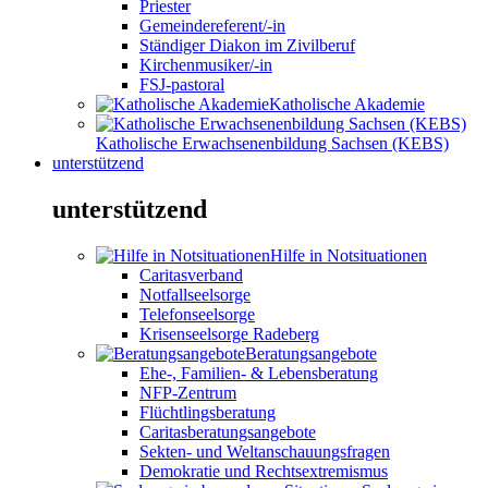
Priester
Gemeindereferent/-in
Ständiger Diakon im Zivilberuf
Kirchenmusiker/-in
FSJ-pastoral
Katholische Akademie
Katholische Erwachsenenbildung Sachsen (KEBS)
unterstützend
unterstützend
Hilfe in Notsituationen
Caritasverband
Notfallseelsorge
Telefonseelsorge
Krisenseelsorge Radeberg
Beratungsangebote
Ehe-, Familien- & Lebensberatung
NFP-Zentrum
Flüchtlingsberatung
Caritasberatungsangebote
Sekten- und Weltanschauungsfragen
Demokratie und Rechtsextremismus