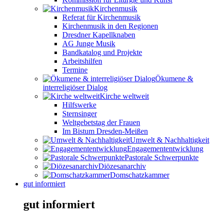
Kirchenmusik
Referat für Kirchenmusik
Kirchenmusik in den Regionen
Dresdner Kapellknaben
AG Junge Musik
Bandkatalog und Projekte
Arbeitshilfen
Termine
Ökumene &
interreligiöser Dialog
Kirche weltweit
Hilfswerke
Sternsinger
Weltgebetstag der Frauen
Im Bistum Dresden-Meißen
Umwelt & Nachhaltigkeit
Engagemententwicklung
Pastorale Schwerpunkte
Diözesanarchiv
Domschatzkammer
gut informiert
gut informiert