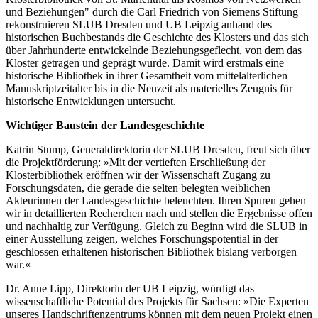
und Beziehungen" durch die Carl Friedrich von Siemens Stiftung
rekonstruieren SLUB Dresden und UB Leipzig anhand des
historischen Buchbestands die Geschichte des Klosters und das sich
über Jahrhunderte entwickelnde Beziehungsgeflecht, von dem das
Kloster getragen und geprägt wurde. Damit wird erstmals eine
historische Bibliothek in ihrer Gesamtheit vom mittelalterlichen
Manuskriptzeitalter bis in die Neuzeit als materielles Zeugnis für
historische Entwicklungen untersucht.
Wichtiger Baustein der Landesgeschichte
Katrin Stump, Generaldirektorin der SLUB Dresden, freut sich über
die Projektförderung: »Mit der vertieften Erschließung der
Klosterbibliothek eröffnen wir der Wissenschaft Zugang zu
Forschungsdaten, die gerade die selten belegten weiblichen
Akteurinnen der Landesgeschichte beleuchten. Ihren Spuren gehen
wir in detaillierten Recherchen nach und stellen die Ergebnisse offen
und nachhaltig zur Verfügung. Gleich zu Beginn wird die SLUB in
einer Ausstellung zeigen, welches Forschungspotential in der
geschlossen erhaltenen historischen Bibliothek bislang verborgen
war.«
Dr. Anne Lipp, Direktorin der UB Leipzig, würdigt das
wissenschaftliche Potential des Projekts für Sachsen: »Die Experten
unseres Handschriftenzentrums können mit dem neuen Projekt einen