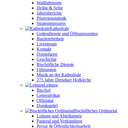
Wallfahrtsorte
Heilig & Selig
Jahresberichte
Pfarreienstatistik
Strategieprozess
Kathedrale
Gottesdienste und Öffnungszeiten
Barrierefreiheit
Livestream
Kontakt
Dompfarrei
Geschichte
Bischöfliche Dienste
Führungen
Musik an der Kathedrale
275 Jahre Dresdner Hofkirche
Leitung
Bischof
Generalvikar
Offizialat
Domkapitel
Bischöfliches Ordinariat
Leitung und Abteilungen
Pastoral und Verkündung
Presse & Öffentlichkeitsarbeit