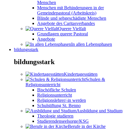
Menschen
Menschen mit Behinderungen in der
Gemeindepastoral (Arbeitskreis)
Blinde und sehgeschädigte Menschen
Angebote des Caritasverbandes
Queere Vielfalt
Grundlagen queere Pastoral
Angebote
In allen Lebensphasen
bildungsstark
bildungsstark
Kindertagesstätten
Schulen &
Religionsunterricht
Bischöfliche Schulen
Religionsunterricht
Religionslehrer/-in werden
Schulstiftung St. Benno
Ausbildung und Studium
Theologie studieren
Studierendenseelsorge/KSG
Berufe in der Kirche