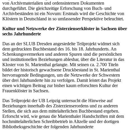
von Archivmaterialien und ordensinternen Dokumenten
durchgeführt. Die gleichzeitige Erforschung von Buch- und
Archivbeständen ist ein Novum: Erstmals wird die Geschichte von
Klöstern in Deutschland in so umfassender Perspektive beleuchtet.
Kultur und Netzwerke der Zisterzienserklöster in Sachsen über
sechs Jahrhunderte
Das an der SLUB Dresden angesiedelte Teilprojekt widmet sich
dem gedruckten Buchbestand des 16. bis 18. Jahrhunderts. An
Schenkungsvermerken und anderen Spuren sind die persönlichen
und institutionellen Beziehungen ablesbar, über die Literatur in das
Kloster von St. Marienthal gelangte. Mit seinen ca. 2.700 Titeln
bildet der historisch gewachsene Druckbestand in St. Marienthal
hervorragende Bedingungen, um die Netzwerke der Schwestern
über drei Jahrhunderte hin zu verfolgen. Damit leistet das Projekt
einen wichtigen Beitrag zur bisher kaum erforschten Kultur der
Frauenklöster in Sachsen.
Das Teilprojekt der UB Leipzig untersucht die Hinweise auf
Beziehungen innerhalb des Zisterzienserordens und zu anderen
Stellen, die sich aus dem mittelalterlichen Buchbestand ergeben.
Erforscht wird, wie genau die Marienthaler Handschriften mit dem
hochmittelalterlichen Schreibbetrieb in Altzelle und der dortigen
Bibliotheksgeschichte der folgenden Jahrhunderte