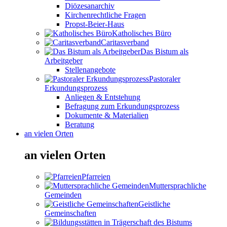
Diözesanarchiv
Kirchenrechtliche Fragen
Propst-Beier-Haus
Katholisches Büro
Caritasverband
Das Bistum als
Arbeitgeber
Stellenangebote
Pastoraler
Erkundungsprozess
Anliegen & Entstehung
Befragung zum Erkundungsprozess
Dokumente & Materialien
Beratung
an vielen Orten
an vielen Orten
Pfarreien
Muttersprachliche
Gemeinden
Geistliche
Gemeinschaften