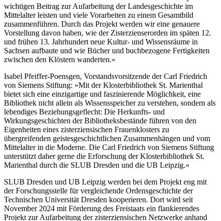
wichtigen Beitrag zur Aufarbeitung der Landesgeschichte im
Mittelalter leisten und viele Vorarbeiten zu einem Gesamtbild
zusammenführen. Durch das Projekt werden wir eine genauere
Vorstellung davon haben, wie der Zisterzienserorden im späten 12.
und frühen 13. Jahrhundert neue Kultur- und Wissensräume in
Sachsen aufbaute und wie Bücher und buchbezogene Fertigkeiten
zwischen den Klöstern wanderten.«
Isabel Pfeiffer-Poensgen, Vorstandsvorsitzende der Carl Friedrich
von Siemens Stiftung: »Mit der Klosterbibliothek St. Marienthal
bietet sich eine einzigartige und faszinierende Möglichkeit, eine
Bibliothek nicht allein als Wissensspeicher zu verstehen, sondern als
lebendiges Beziehungsgeflecht: Die Herkunfts- und
Wirkungsgeschichten der Bibliotheksbestände führen von den
Eigenheiten eines zisterziensischen Frauenklosters zu
übergreifenden geistesgeschichtlichen Zusammenhängen und vom
Mittelalter in die Moderne. Die Carl Friedrich von Siemens Stiftung
unterstützt daher gerne die Erforschung der Klosterbibliothek St.
Marienthal durch die SLUB Dresden und die UB Leipzig.«
SLUB Dresden und UB Leipzig werden bei dem Projekt eng mit
der Forschungsstelle für vergleichende Ordensgeschichte der
Technischen Universität Dresden kooperieren. Dort wird seit
November 2024 mit Förderung des Freistaats ein flankierendes
Projekt zur Aufarbeitung der zisterziensischen Netzwerke anhand