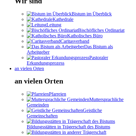
Wir sind
Bistum im Überblick
Kathedrale
Leitung
Bischöfliches Ordinariat
Katholisches Büro
Caritasverband
Das Bistum als
Arbeitgeber
Pastoraler
Erkundungsprozess
an vielen Orten
an vielen Orten
Pfarreien
Muttersprachliche
Gemeinden
Geistliche
Gemeinschaften
Bildungsstätten in Trägerschaft des Bistums