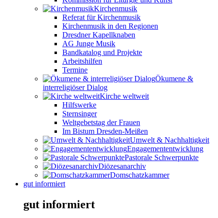
Kirchenmusik
Referat für Kirchenmusik
Kirchenmusik in den Regionen
Dresdner Kapellknaben
AG Junge Musik
Bandkatalog und Projekte
Arbeitshilfen
Termine
Ökumene &
interreligiöser Dialog
Kirche weltweit
Hilfswerke
Sternsinger
Weltgebetstag der Frauen
Im Bistum Dresden-Meißen
Umwelt & Nachhaltigkeit
Engagemententwicklung
Pastorale Schwerpunkte
Diözesanarchiv
Domschatzkammer
gut informiert
gut informiert