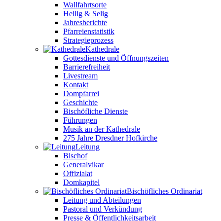
Wallfahrtsorte
Heilig & Selig
Jahresberichte
Pfarreienstatistik
Strategieprozess
Kathedrale
Gottesdienste und Öffnungszeiten
Barrierefreiheit
Livestream
Kontakt
Dompfarrei
Geschichte
Bischöfliche Dienste
Führungen
Musik an der Kathedrale
275 Jahre Dresdner Hofkirche
Leitung
Bischof
Generalvikar
Offizialat
Domkapitel
Bischöfliches Ordinariat
Leitung und Abteilungen
Pastoral und Verkündung
Presse & Öffentlichkeitsarbeit