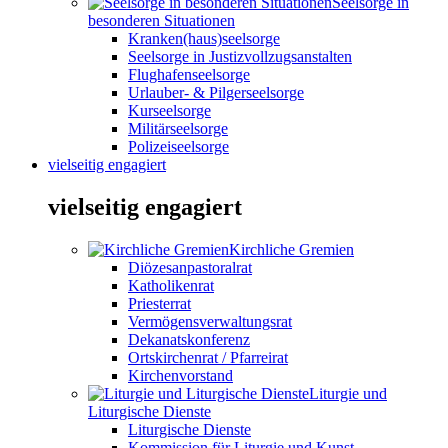
Seelsorge in
besonderen Situationen
Kranken(haus)seelsorge
Seelsorge in Justizvollzugsanstalten
Flughafenseelsorge
Urlauber- & Pilgerseelsorge
Kurseelsorge
Militärseelsorge
Polizeiseelsorge
vielseitig engagiert
vielseitig engagiert
Kirchliche Gremien
Diözesanpastoralrat
Katholikenrat
Priesterrat
Vermögensverwaltungsrat
Dekanatskonferenz
Ortskirchenrat / Pfarreirat
Kirchenvorstand
Liturgie und
Liturgische Dienste
Liturgische Dienste
Kommission für Liturgie und Kunst