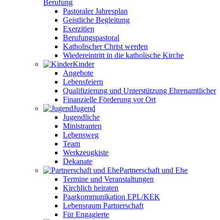
Berufung
Pastoraler Jahresplan
Geistliche Begleitung
Exerzitien
Berufungspastoral
Katholischer Christ werden
Wiedereintritt in die katholische Kirche
Kinder
Angebote
Lebensfeiern
Qualifizierung und Unterstützung Ehrenamtlicher
Finanzielle Förderung vor Ort
Jugend
Jugendliche
Ministranten
Lebensweg
Team
Werkzeugkiste
Dekanate
Partnerschaft und Ehe
Termine und Veranstaltungen
Kirchlich heiraten
Paarkommunikation EPL/KEK
Lebensraum Partnerschaft
Für Engagierte