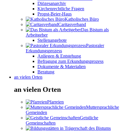
Diözesanarchiv
Kirchenrechtliche Fragen
Propst-Beier-Haus
Katholisches Büro
Caritasverband
Das Bistum als
Arbeitgeber
Stellenangebote
Pastoraler
Erkundungsprozess
Anliegen & Entstehung
Befragung zum Erkundungsprozess
Dokumente & Materialien
Beratung
an vielen Orten
an vielen Orten
Pfarreien
Muttersprachliche
Gemeinden
Geistliche
Gemeinschaften