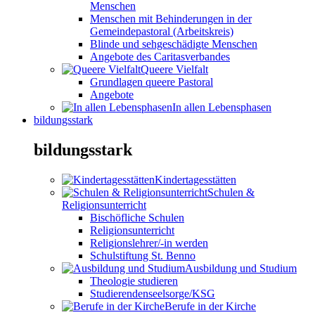
Menschen
Menschen mit Behinderungen in der
Gemeindepastoral (Arbeitskreis)
Blinde und sehgeschädigte Menschen
Angebote des Caritasverbandes
Queere Vielfalt
Grundlagen queere Pastoral
Angebote
In allen Lebensphasen
bildungsstark
bildungsstark
Kindertagesstätten
Schulen &
Religionsunterricht
Bischöfliche Schulen
Religionsunterricht
Religionslehrer/-in werden
Schulstiftung St. Benno
Ausbildung und Studium
Theologie studieren
Studierendenseelsorge/KSG
Berufe in der Kirche