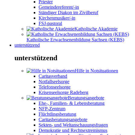
Priester
Gemeindereferent/-in
Ständiger Diakon im Zivilberuf
Kirchenmusiker/-in
FSJ-pastoral
Katholische Akademie
Katholische Erwachsenenbildung Sachsen (KEBS)
unterstützend
unterstützend
Hilfe in Notsituationen
Caritasverband
Notfallseelsorge
Telefonseelsorge
Krisenseelsorge Radeberg
Beratungsangebote
Ehe-, Familien- & Lebensberatung
NFP-Zentrum
Flüchtlingsberatung
Caritasberatungsangebote
Sekten- und Weltanschauungsfragen
Demokratie und Rechtsextremismus