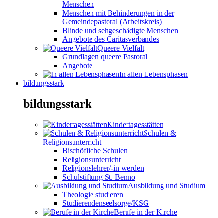
Menschen
Menschen mit Behinderungen in der
Gemeindepastoral (Arbeitskreis)
Blinde und sehgeschädigte Menschen
Angebote des Caritasverbandes
Queere Vielfalt
Grundlagen queere Pastoral
Angebote
In allen Lebensphasen
bildungsstark
bildungsstark
Kindertagesstätten
Schulen &
Religionsunterricht
Bischöfliche Schulen
Religionsunterricht
Religionslehrer/-in werden
Schulstiftung St. Benno
Ausbildung und Studium
Theologie studieren
Studierendenseelsorge/KSG
Berufe in der Kirche