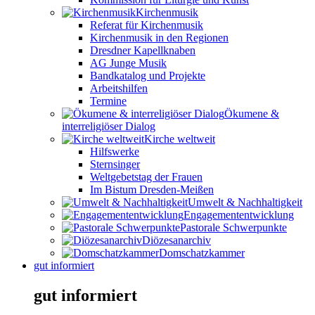
Kirchenmusik
Referat für Kirchenmusik
Kirchenmusik in den Regionen
Dresdner Kapellknaben
AG Junge Musik
Bandkatalog und Projekte
Arbeitshilfen
Termine
Ökumene &
interreligiöser Dialog
Kirche weltweit
Hilfswerke
Sternsinger
Weltgebetstag der Frauen
Im Bistum Dresden-Meißen
Umwelt & Nachhaltigkeit
Engagemententwicklung
Pastorale Schwerpunkte
Diözesanarchiv
Domschatzkammer
gut informiert
gut informiert