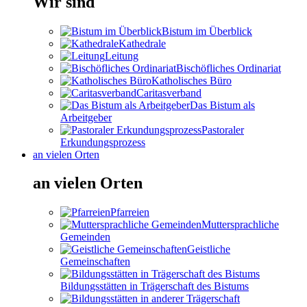
Wir sind
Bistum im Überblick
Kathedrale
Leitung
Bischöfliches Ordinariat
Katholisches Büro
Caritasverband
Das Bistum als
Arbeitgeber
Pastoraler
Erkundungsprozess
an vielen Orten
an vielen Orten
Pfarreien
Muttersprachliche
Gemeinden
Geistliche
Gemeinschaften
Bildungsstätten in Trägerschaft des Bistums