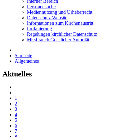
Interner Bereich
Personensuche
Mediennutzung und Urheberrecht
Datenschutz Website
Informationen zum Kirchenaustritt
Profanierung
Regelungen kirchlicher Datenschutz
Missbrauch Geistlicher Autorität
Startseite
Allgemeines
Aktuelles
1
2
3
4
5
6
7
8