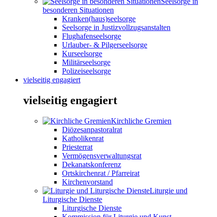
Seelsorge in
besonderen Situationen
Kranken(haus)seelsorge
Seelsorge in Justizvollzugsanstalten
Flughafenseelsorge
Urlauber- & Pilgerseelsorge
Kurseelsorge
Militärseelsorge
Polizeiseelsorge
vielseitig engagiert
vielseitig engagiert
Kirchliche Gremien
Diözesanpastoralrat
Katholikenrat
Priesterrat
Vermögensverwaltungsrat
Dekanatskonferenz
Ortskirchenrat / Pfarreirat
Kirchenvorstand
Liturgie und
Liturgische Dienste
Liturgische Dienste
Kommission für Liturgie und Kunst