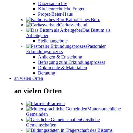
Diözesanarchiv
Kirchenrechtliche Fragen
Propst-Beier-Haus
Katholisches Büro
Caritasverband
Das Bistum als
Arbeitgeber
Stellenangebote
Pastoraler
Erkundungsprozess
Anliegen & Entstehung
Befragung zum Erkundungsprozess
Dokumente & Materialien
Beratung
an vielen Orten
an vielen Orten
Pfarreien
Muttersprachliche
Gemeinden
Geistliche
Gemeinschaften