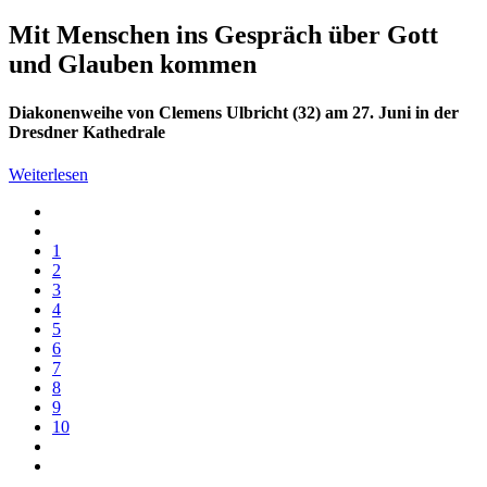
Mit Menschen ins Gespräch über Gott
und Glauben kommen
Diakonenweihe von Clemens Ulbricht (32) am 27. Juni in der
Dresdner Kathedrale
Weiterlesen
1
2
3
4
5
6
7
8
9
10