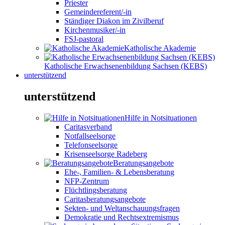
Priester
Gemeindereferent/-in
Ständiger Diakon im Zivilberuf
Kirchenmusiker/-in
FSJ-pastoral
Katholische Akademie
Katholische Erwachsenenbildung Sachsen (KEBS)
unterstützend
unterstützend
Hilfe in Notsituationen
Caritasverband
Notfallseelsorge
Telefonseelsorge
Krisenseelsorge Radeberg
Beratungsangebote
Ehe-, Familien- & Lebensberatung
NFP-Zentrum
Flüchtlingsberatung
Caritasberatungsangebote
Sekten- und Weltanschauungsfragen
Demokratie und Rechtsextremismus