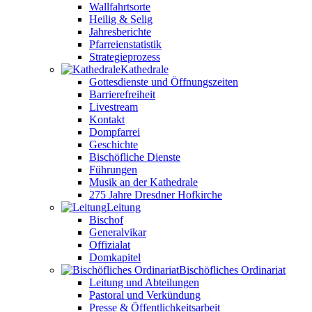
Wallfahrtsorte
Heilig & Selig
Jahresberichte
Pfarreienstatistik
Strategieprozess
Kathedrale
Gottesdienste und Öffnungszeiten
Barrierefreiheit
Livestream
Kontakt
Dompfarrei
Geschichte
Bischöfliche Dienste
Führungen
Musik an der Kathedrale
275 Jahre Dresdner Hofkirche
Leitung
Bischof
Generalvikar
Offizialat
Domkapitel
Bischöfliches Ordinariat
Leitung und Abteilungen
Pastoral und Verkündung
Presse & Öffentlichkeitsarbeit