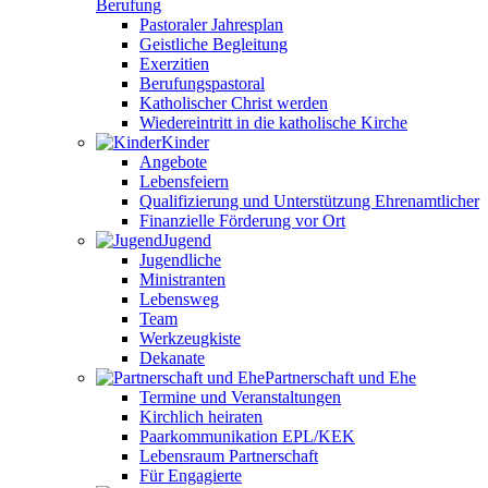
Berufung
Pastoraler Jahresplan
Geistliche Begleitung
Exerzitien
Berufungspastoral
Katholischer Christ werden
Wiedereintritt in die katholische Kirche
Kinder
Angebote
Lebensfeiern
Qualifizierung und Unterstützung Ehrenamtlicher
Finanzielle Förderung vor Ort
Jugend
Jugendliche
Ministranten
Lebensweg
Team
Werkzeugkiste
Dekanate
Partnerschaft und Ehe
Termine und Veranstaltungen
Kirchlich heiraten
Paarkommunikation EPL/KEK
Lebensraum Partnerschaft
Für Engagierte