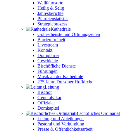
Wallfahrtsorte
Heilig & Selig
Jahresberichte
Pfarreienstatistik
Strategieprozess
Kathedrale
Gottesdienste und Öffnungszeiten
Barrierefreiheit
Livestream
Kontakt
Dompfarrei
Geschichte
Bischöfliche Dienste
Führungen
Musik an der Kathedrale
275 Jahre Dresdner Hofkirche
Leitung
Bischof
Generalvikar
Offizialat
Domkapitel
Bischöfliches Ordinariat
Leitung und Abteilungen
Pastoral und Verkündung
Presse & Öffentlichkeitsarbeit