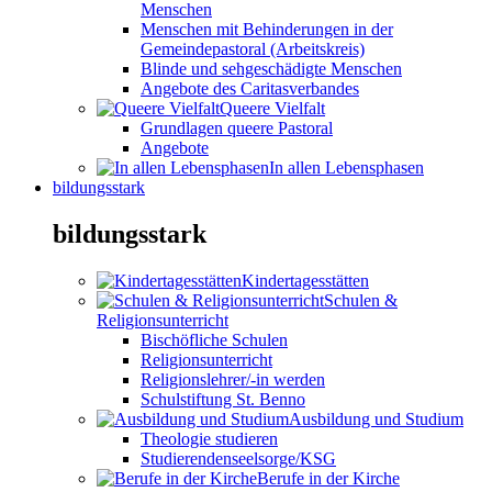
Menschen
Menschen mit Behinderungen in der
Gemeindepastoral (Arbeitskreis)
Blinde und sehgeschädigte Menschen
Angebote des Caritasverbandes
Queere Vielfalt
Grundlagen queere Pastoral
Angebote
In allen Lebensphasen
bildungsstark
bildungsstark
Kindertagesstätten
Schulen &
Religionsunterricht
Bischöfliche Schulen
Religionsunterricht
Religionslehrer/-in werden
Schulstiftung St. Benno
Ausbildung und Studium
Theologie studieren
Studierendenseelsorge/KSG
Berufe in der Kirche