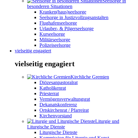
Seelsorge in
besonderen Situationen
Kranken(haus)seelsorge
Seelsorge in Justizvollzugsanstalten
Flughafenseelsorge
Urlauber- & Pilgerseelsorge
Kurseelsorge
Militärseelsorge
Polizeiseelsorge
vielseitig engagiert
vielseitig engagiert
Kirchliche Gremien
Diözesanpastoralrat
Katholikenrat
Priesterrat
Vermögensverwaltungsrat
Dekanatskonferenz
Ortskirchenrat / Pfarreirat
Kirchenvorstand
Liturgie und
Liturgische Dienste
Liturgische Dienste
Kommission für Liturgie und Kunst