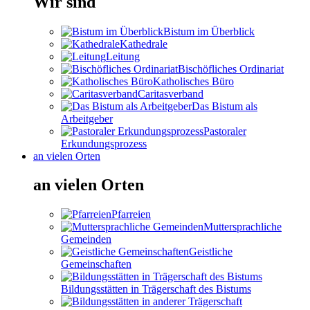
Wir sind
Bistum im Überblick
Kathedrale
Leitung
Bischöfliches Ordinariat
Katholisches Büro
Caritasverband
Das Bistum als
Arbeitgeber
Pastoraler
Erkundungsprozess
an vielen Orten
an vielen Orten
Pfarreien
Muttersprachliche
Gemeinden
Geistliche
Gemeinschaften
Bildungsstätten in Trägerschaft des Bistums