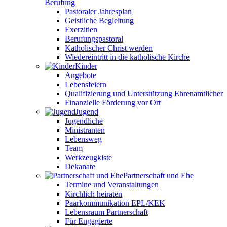
Berufung
Pastoraler Jahresplan
Geistliche Begleitung
Exerzitien
Berufungspastoral
Katholischer Christ werden
Wiedereintritt in die katholische Kirche
Kinder
Angebote
Lebensfeiern
Qualifizierung und Unterstützung Ehrenamtlicher
Finanzielle Förderung vor Ort
Jugend
Jugendliche
Ministranten
Lebensweg
Team
Werkzeugkiste
Dekanate
Partnerschaft und Ehe
Termine und Veranstaltungen
Kirchlich heiraten
Paarkommunikation EPL/KEK
Lebensraum Partnerschaft
Für Engagierte