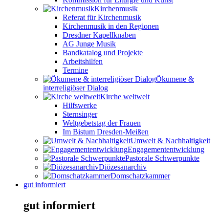
Kirchenmusik
Referat für Kirchenmusik
Kirchenmusik in den Regionen
Dresdner Kapellknaben
AG Junge Musik
Bandkatalog und Projekte
Arbeitshilfen
Termine
Ökumene &
interreligiöser Dialog
Kirche weltweit
Hilfswerke
Sternsinger
Weltgebetstag der Frauen
Im Bistum Dresden-Meißen
Umwelt & Nachhaltigkeit
Engagemententwicklung
Pastorale Schwerpunkte
Diözesanarchiv
Domschatzkammer
gut informiert
gut informiert