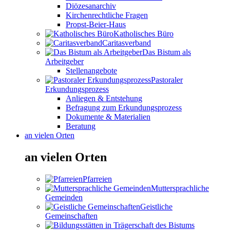
Diözesanarchiv
Kirchenrechtliche Fragen
Propst-Beier-Haus
Katholisches Büro
Caritasverband
Das Bistum als
Arbeitgeber
Stellenangebote
Pastoraler
Erkundungsprozess
Anliegen & Entstehung
Befragung zum Erkundungsprozess
Dokumente & Materialien
Beratung
an vielen Orten
an vielen Orten
Pfarreien
Muttersprachliche
Gemeinden
Geistliche
Gemeinschaften