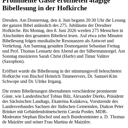
Prominente Gäste eröffneten 4tägige
Bibellesung in der Hofkirche
Dresden. Am Donnerstag, den 4. Juni begann 20:30 Uhr die Lesung
der ganzen Bibel anlässlich des 275. Jubiläums der Dresdner
Hofkirche. Bis Montag, den 8. Juni 2026 werden 275 Menschen in
Abschnitten den gesamten Bibeltext lesen. Auf etwa zehn Minuten
Bibellesung folgen musikalische Resonanzen als Antwort und
Vertiefung. Am Samstag gestalten Domorganist Sebastian Freitag
und Prof. Thomas Lennartz den Abend an der Silbermannorgel. Am
Sonntag musizieren Sarah Christ (Harfe) und Timur Valitov
(Saxophon).
Eröffnet wurde die Bibellesung in der stimmungsvoll beleuchteten
Hofkirche von Bischof Heinrich Timmerevers, Dr. Samuel-Kim
Schwope und Dr. Ulrike Irrgang.
Die ersten Bibellesungen übernahmen verschiedene prominente
Gäste, wie Landesbischof Tobias Bilz, Alexander Dierks, Präsident
des Sächsischen Landtags, Ekaterina Kulakova, Vorsitzende des
Landesverbandes Sachsen der Jüdischen Gemeinden, Diakon Peter
Brinker mit Gebärdendolmetscherin Carola Postler, MDR-
Moderator Stephan Bischof und auch Bundesminister a. D. Thomas
de Maizière und seiner Frau Martina de Maizière.