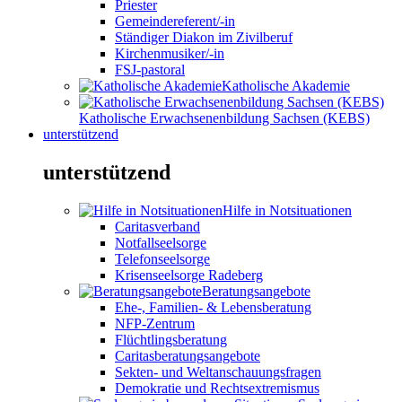
Priester
Gemeindereferent/-in
Ständiger Diakon im Zivilberuf
Kirchenmusiker/-in
FSJ-pastoral
Katholische Akademie
Katholische Erwachsenenbildung Sachsen (KEBS)
unterstützend
unterstützend
Hilfe in Notsituationen
Caritasverband
Notfallseelsorge
Telefonseelsorge
Krisenseelsorge Radeberg
Beratungsangebote
Ehe-, Familien- & Lebensberatung
NFP-Zentrum
Flüchtlingsberatung
Caritasberatungsangebote
Sekten- und Weltanschauungsfragen
Demokratie und Rechtsextremismus