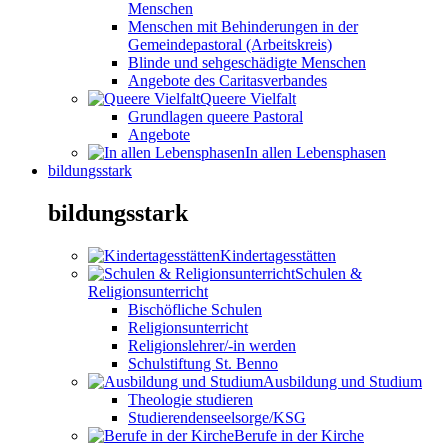
Menschen
Menschen mit Behinderungen in der
Gemeindepastoral (Arbeitskreis)
Blinde und sehgeschädigte Menschen
Angebote des Caritasverbandes
Queere Vielfalt
Grundlagen queere Pastoral
Angebote
In allen Lebensphasen
bildungsstark
bildungsstark
Kindertagesstätten
Schulen &
Religionsunterricht
Bischöfliche Schulen
Religionsunterricht
Religionslehrer/-in werden
Schulstiftung St. Benno
Ausbildung und Studium
Theologie studieren
Studierendenseelsorge/KSG
Berufe in der Kirche