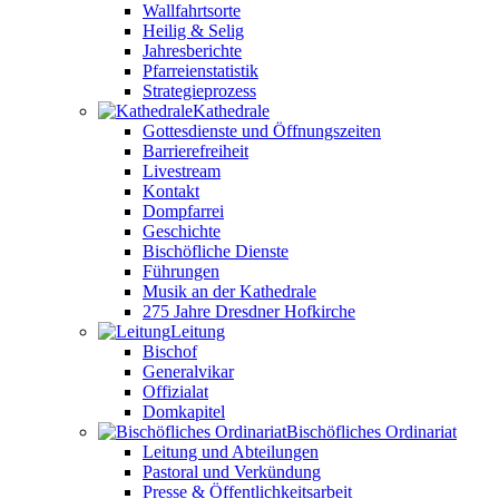
Wallfahrtsorte
Heilig & Selig
Jahresberichte
Pfarreienstatistik
Strategieprozess
Kathedrale
Gottesdienste und Öffnungszeiten
Barrierefreiheit
Livestream
Kontakt
Dompfarrei
Geschichte
Bischöfliche Dienste
Führungen
Musik an der Kathedrale
275 Jahre Dresdner Hofkirche
Leitung
Bischof
Generalvikar
Offizialat
Domkapitel
Bischöfliches Ordinariat
Leitung und Abteilungen
Pastoral und Verkündung
Presse & Öffentlichkeitsarbeit