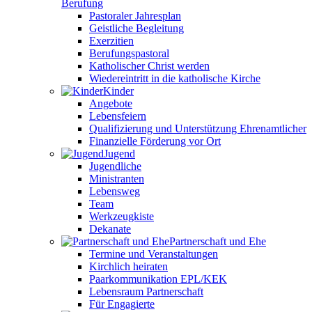
Berufung
Pastoraler Jahresplan
Geistliche Begleitung
Exerzitien
Berufungspastoral
Katholischer Christ werden
Wiedereintritt in die katholische Kirche
Kinder
Angebote
Lebensfeiern
Qualifizierung und Unterstützung Ehrenamtlicher
Finanzielle Förderung vor Ort
Jugend
Jugendliche
Ministranten
Lebensweg
Team
Werkzeugkiste
Dekanate
Partnerschaft und Ehe
Termine und Veranstaltungen
Kirchlich heiraten
Paarkommunikation EPL/KEK
Lebensraum Partnerschaft
Für Engagierte