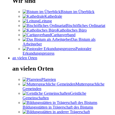
Wir sind
Bistum im Überblick
Kathedrale
Leitung
Bischöfliches Ordinariat
Katholisches Büro
Caritasverband
Das Bistum als
Arbeitgeber
Pastoraler
Erkundungsprozess
an vielen Orten
an vielen Orten
Pfarreien
Muttersprachliche
Gemeinden
Geistliche
Gemeinschaften
Bildungsstätten in Trägerschaft des Bistums