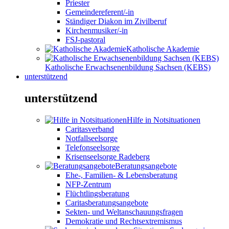
Priester
Gemeindereferent/-in
Ständiger Diakon im Zivilberuf
Kirchenmusiker/-in
FSJ-pastoral
Katholische Akademie
Katholische Erwachsenenbildung Sachsen (KEBS)
unterstützend
unterstützend
Hilfe in Notsituationen
Caritasverband
Notfallseelsorge
Telefonseelsorge
Krisenseelsorge Radeberg
Beratungsangebote
Ehe-, Familien- & Lebensberatung
NFP-Zentrum
Flüchtlingsberatung
Caritasberatungsangebote
Sekten- und Weltanschauungsfragen
Demokratie und Rechtsextremismus