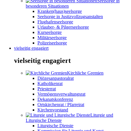
Seelsorge in
besonderen Situationen
Kranken(haus)seelsorge
Seelsorge in Justizvollzugsanstalten
Flughafenseelsorge
Urlauber- & Pilgerseelsorge
Kurseelsorge
Militärseelsorge
Polizeiseelsorge
vielseitig engagiert
vielseitig engagiert
Kirchliche Gremien
Diözesanpastoralrat
Katholikenrat
Priesterrat
Vermögensverwaltungsrat
Dekanatskonferenz
Ortskirchenrat / Pfarreirat
Kirchenvorstand
Liturgie und
Liturgische Dienste
Liturgische Dienste
Kommission für Liturgie und Kunst