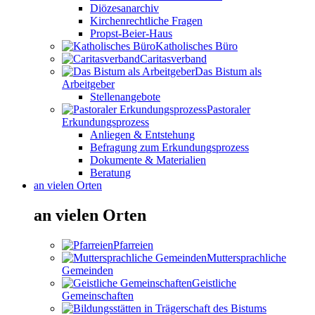
Diözesanarchiv
Kirchenrechtliche Fragen
Propst-Beier-Haus
Katholisches Büro
Caritasverband
Das Bistum als
Arbeitgeber
Stellenangebote
Pastoraler
Erkundungsprozess
Anliegen & Entstehung
Befragung zum Erkundungsprozess
Dokumente & Materialien
Beratung
an vielen Orten
an vielen Orten
Pfarreien
Muttersprachliche
Gemeinden
Geistliche
Gemeinschaften