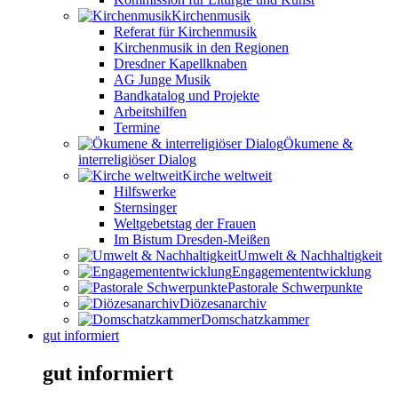
Kirchenmusik
Referat für Kirchenmusik
Kirchenmusik in den Regionen
Dresdner Kapellknaben
AG Junge Musik
Bandkatalog und Projekte
Arbeitshilfen
Termine
Ökumene &
interreligiöser Dialog
Kirche weltweit
Hilfswerke
Sternsinger
Weltgebetstag der Frauen
Im Bistum Dresden-Meißen
Umwelt & Nachhaltigkeit
Engagemententwicklung
Pastorale Schwerpunkte
Diözesanarchiv
Domschatzkammer
gut informiert
gut informiert