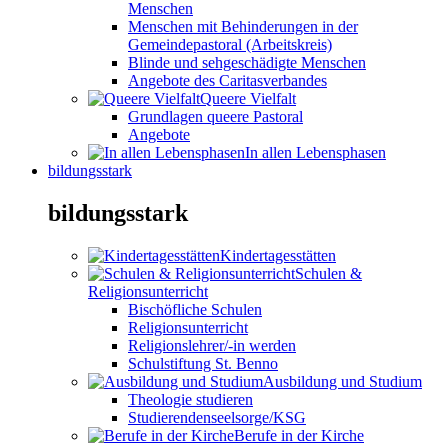
Menschen
Menschen mit Behinderungen in der
Gemeindepastoral (Arbeitskreis)
Blinde und sehgeschädigte Menschen
Angebote des Caritasverbandes
Queere Vielfalt
Grundlagen queere Pastoral
Angebote
In allen Lebensphasen
bildungsstark
bildungsstark
Kindertagesstätten
Schulen &
Religionsunterricht
Bischöfliche Schulen
Religionsunterricht
Religionslehrer/-in werden
Schulstiftung St. Benno
Ausbildung und Studium
Theologie studieren
Studierendenseelsorge/KSG
Berufe in der Kirche