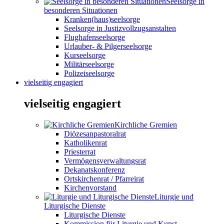
Seelsorge in
besonderen Situationen
Kranken(haus)seelsorge
Seelsorge in Justizvollzugsanstalten
Flughafenseelsorge
Urlauber- & Pilgerseelsorge
Kurseelsorge
Militärseelsorge
Polizeiseelsorge
vielseitig engagiert
vielseitig engagiert
Kirchliche Gremien
Diözesanpastoralrat
Katholikenrat
Priesterrat
Vermögensverwaltungsrat
Dekanatskonferenz
Ortskirchenrat / Pfarreirat
Kirchenvorstand
Liturgie und
Liturgische Dienste
Liturgische Dienste
Kommission für Liturgie und Kunst