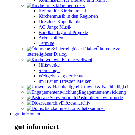
Kirchenmusik
Referat für Kirchenmusik
Kirchenmusik in den Regionen
Dresdner Kapellknaben
AG Junge Musik
Bandkatalog und Projekte
Arbeitshilfen
Termine
Ökumene &
interreligiöser Dialog
Kirche weltweit
Hilfswerke
Sternsinger
Weltgebetstag der Frauen
Im Bistum Dresden-Meißen
Umwelt & Nachhaltigkeit
Engagemententwicklung
Pastorale Schwerpunkte
Diözesanarchiv
Domschatzkammer
gut informiert
gut informiert