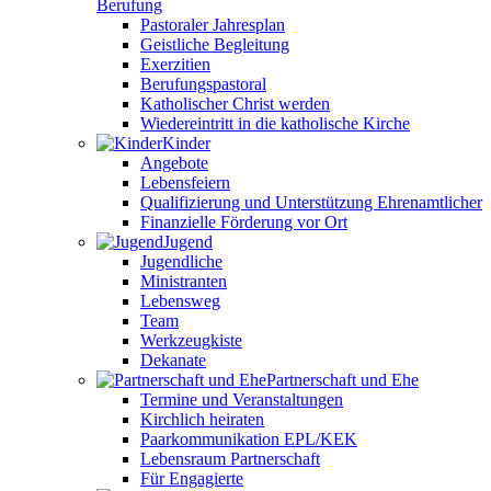
Berufung
Pastoraler Jahresplan
Geistliche Begleitung
Exerzitien
Berufungspastoral
Katholischer Christ werden
Wiedereintritt in die katholische Kirche
Kinder
Angebote
Lebensfeiern
Qualifizierung und Unterstützung Ehrenamtlicher
Finanzielle Förderung vor Ort
Jugend
Jugendliche
Ministranten
Lebensweg
Team
Werkzeugkiste
Dekanate
Partnerschaft und Ehe
Termine und Veranstaltungen
Kirchlich heiraten
Paarkommunikation EPL/KEK
Lebensraum Partnerschaft
Für Engagierte