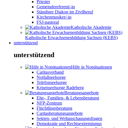
Priester
Gemeindereferent/-in
Ständiger Diakon im Zivilberuf
Kirchenmusiker/-in
FSJ-pastoral
Katholische Akademie
Katholische Erwachsenenbildung Sachsen (KEBS)
unterstützend
unterstützend
Hilfe in Notsituationen
Caritasverband
Notfallseelsorge
Telefonseelsorge
Krisenseelsorge Radeberg
Beratungsangebote
Ehe-, Familien- & Lebensberatung
NFP-Zentrum
Flüchtlingsberatung
Caritasberatungsangebote
Sekten- und Weltanschauungsfragen
Demokratie und Rechtsextremismus