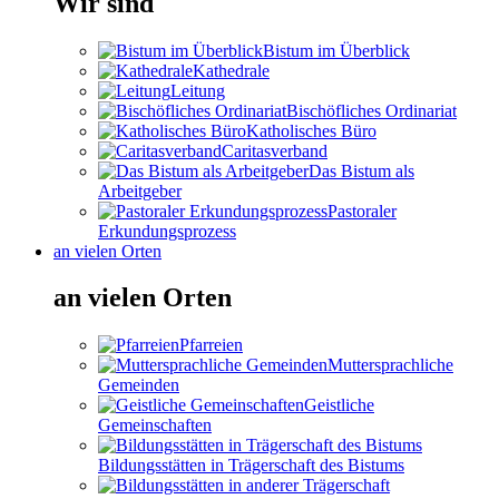
Wir sind
Bistum im Überblick
Kathedrale
Leitung
Bischöfliches Ordinariat
Katholisches Büro
Caritasverband
Das Bistum als
Arbeitgeber
Pastoraler
Erkundungsprozess
an vielen Orten
an vielen Orten
Pfarreien
Muttersprachliche
Gemeinden
Geistliche
Gemeinschaften
Bildungsstätten in Trägerschaft des Bistums