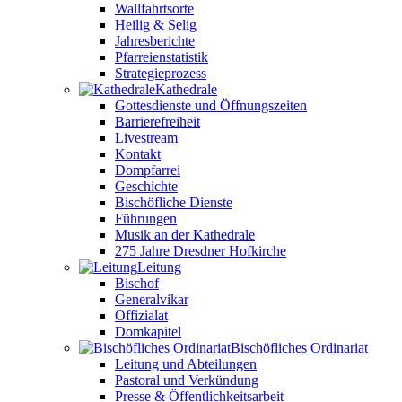
Wallfahrtsorte
Heilig & Selig
Jahresberichte
Pfarreienstatistik
Strategieprozess
Kathedrale
Gottesdienste und Öffnungszeiten
Barrierefreiheit
Livestream
Kontakt
Dompfarrei
Geschichte
Bischöfliche Dienste
Führungen
Musik an der Kathedrale
275 Jahre Dresdner Hofkirche
Leitung
Bischof
Generalvikar
Offizialat
Domkapitel
Bischöfliches Ordinariat
Leitung und Abteilungen
Pastoral und Verkündung
Presse & Öffentlichkeitsarbeit