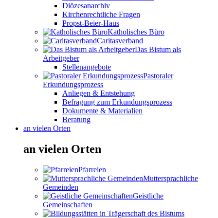
Diözesanarchiv
Kirchenrechtliche Fragen
Propst-Beier-Haus
Katholisches Büro
Caritasverband
Das Bistum als
Arbeitgeber
Stellenangebote
Pastoraler
Erkundungsprozess
Anliegen & Entstehung
Befragung zum Erkundungsprozess
Dokumente & Materialien
Beratung
an vielen Orten
an vielen Orten
Pfarreien
Muttersprachliche
Gemeinden
Geistliche
Gemeinschaften